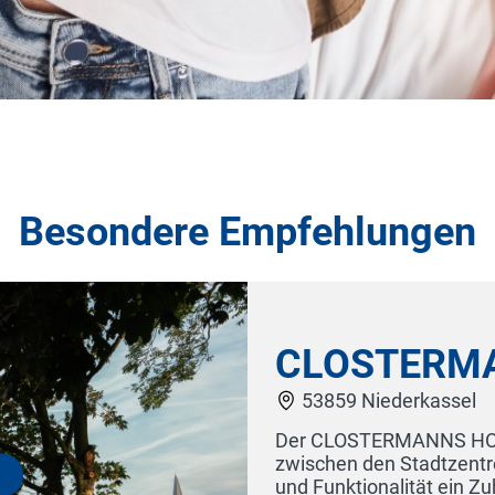
Besondere Empfehlungen
age
 Design
Trixi Park 
elfältige