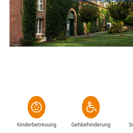
linarische Angebot, die modernen Bankett- und Tagungs
ie den individuellen und persönlichen Servic...
Zum Hotel
Kinderbetreuung
Gehbehinderung
S