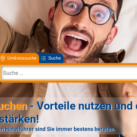
Umkreissuche
Suche
uchen
- Vorteile nutzen und 
stärken!
n Hotelführer sind Sie immer bestens beraten.