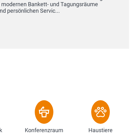
ein. Diese
Ferienhäuse
Zum Ho
k
Konferenzraum
Haustiere