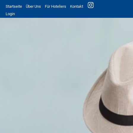
Startseite
Über Uns
Für Hoteliers
Kontakt
Login