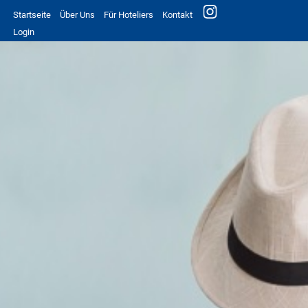
Startseite
Über Uns
Für Hoteliers
Kontakt
Login