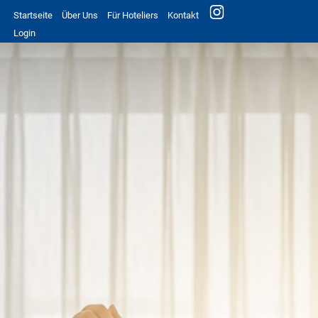
Startseite
Über Uns
Für Hoteliers
Kontakt
Login