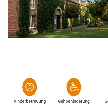
 die modernen Bankett- und Tagungsräume
und persönlichen Servic...
Kinderbetreuung
Gehbehinderung
S