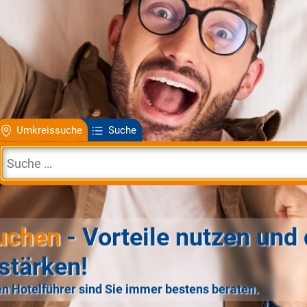
Umkreissuche
Suche
uchen
- Vorteile nutzen und 
stärken!
n Hotelführer sind Sie immer bestens beraten.