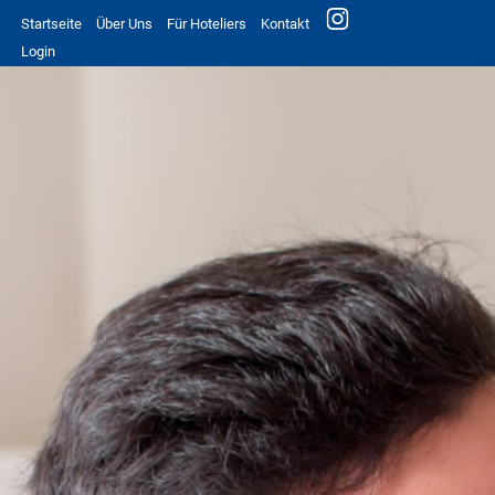
Startseite
Über Uns
Für Hoteliers
Kontakt
Login