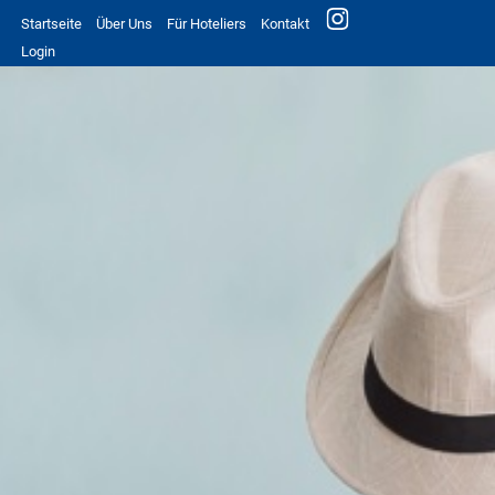
Startseite
Über Uns
Für Hoteliers
Kontakt
Login