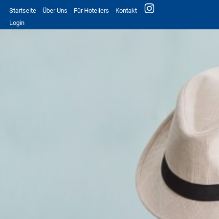
Startseite
Über Uns
Für Hoteliers
Kontakt
Login