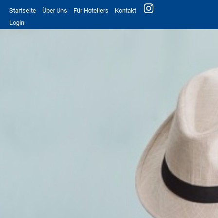
Startseite
Über Uns
Für Hoteliers
Kontakt
Login