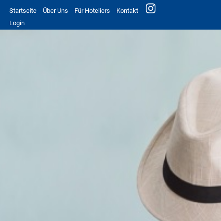
Startseite
Über Uns
Für Hoteliers
Kontakt
Login