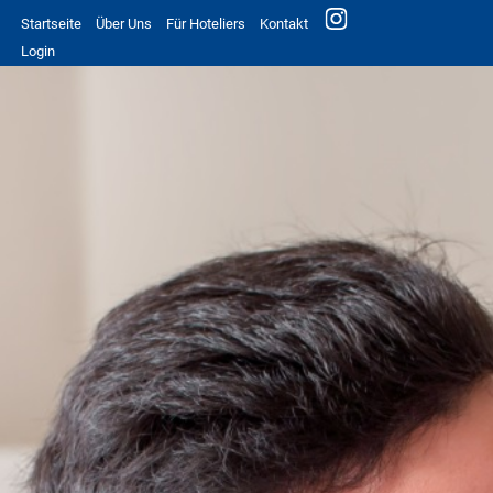
Startseite
Über Uns
Für Hoteliers
Kontakt
Login