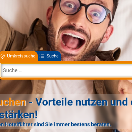
Umkreissuche
Suche
uchen
- Vorteile nutzen und 
stärken!
n Hotelführer sind Sie immer bestens beraten.