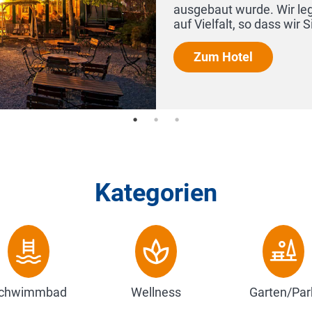
r Augenmerk auf Qualität aber auch
Mal...
Kategorien
chwimmbad
Wellness
Garten/Par