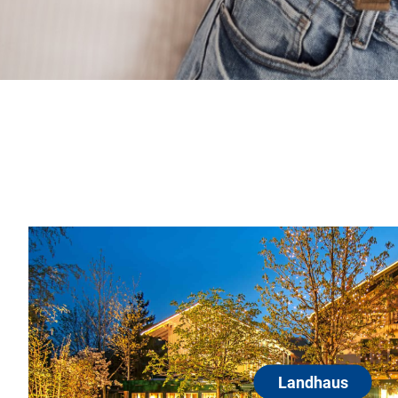
Landhaus
82515 Wolfratshausen
Herzlich Willkommen im Landhaus
Landhaus Café Restaurant & Hotel 
der mit viel Liebe zum Detail in 