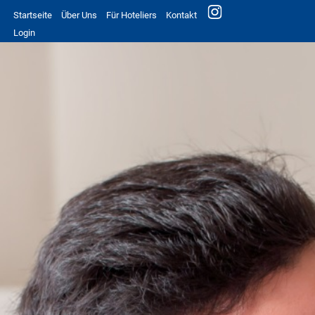
Startseite
Über Uns
Für Hoteliers
Kontakt
Login