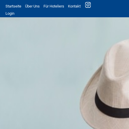
Startseite
Über Uns
Für Hoteliers
Kontakt
Login