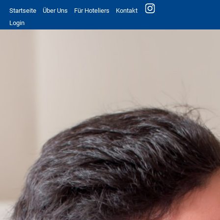
Startseite
Über Uns
Für Hoteliers
Kontakt
Login