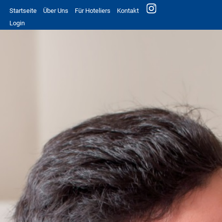
Startseite
Über Uns
Für Hoteliers
Kontakt
Login