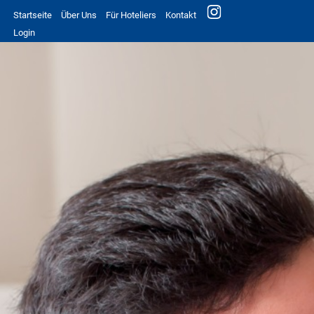
Startseite
Über Uns
Für Hoteliers
Kontakt
Login