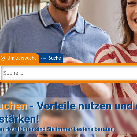
Umkreissuche
Suche
uchen
- Vorteile nutzen und 
stärken!
n Hotelführer sind Sie immer bestens beraten.