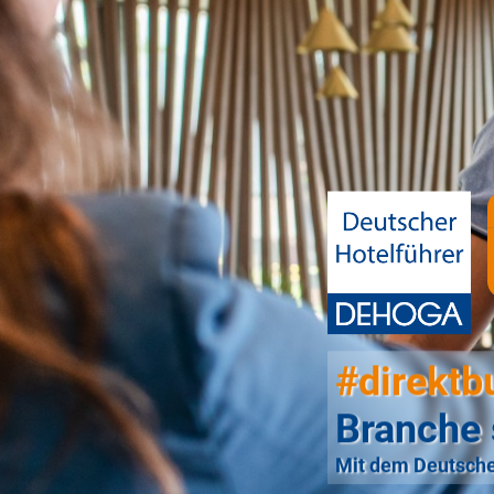
#direktb
Branche 
Mit dem Deutsche