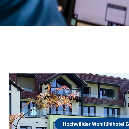
Hochwälder Wohlfühl
66679 Losheim am See
Unser Hotel am See bietet, neben einem einz
den Losheimer See, auch einen kleinen Wohlf
Momente, Architektur zum Staunen und ein 