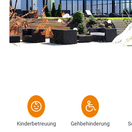
mit Stil.
Umgeben von einem bezaubernden Park finde
das richtige Ambiente für I...
Zum Hotel
Kinderbetreuung
Gehbehinderung
S