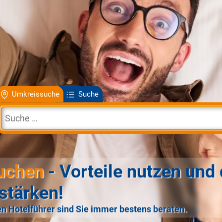
Umkreissuche
Suche
uchen
- Vorteile nutzen und 
stärken!
n Hotelführer sind Sie immer bestens beraten.