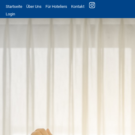
Startseite
Über Uns
Für Hoteliers
Kontakt
Login