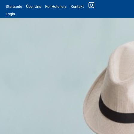
Startseite
Über Uns
Für Hoteliers
Kontakt
Login