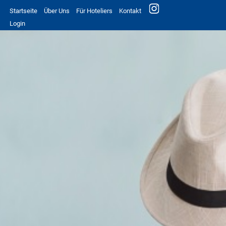
Startseite
Über Uns
Für Hoteliers
Kontakt
Login