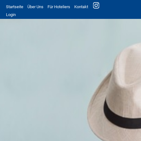
Startseite
Über Uns
Für Hoteliers
Kontakt
Login