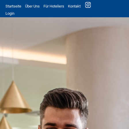
Startseite
Über Uns
Für Hoteliers
Kontakt
Login