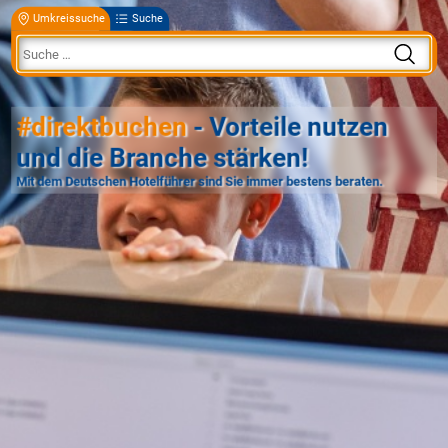
Umkreissuche
Suche
#direktbuchen
- Vorteile nutzen
und die Branche stärken!
Mit dem Deutschen Hotelführer sind Sie immer bestens beraten.