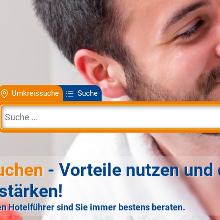
Umkreissuche
Suche
uchen
- Vorteile nutzen und 
stärken!
n Hotelführer sind Sie immer bestens beraten.