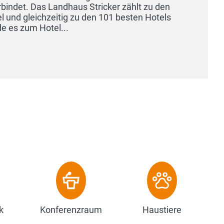
Angebot
auf he
Etagere
Zu
k
Konferenzraum
Haustiere