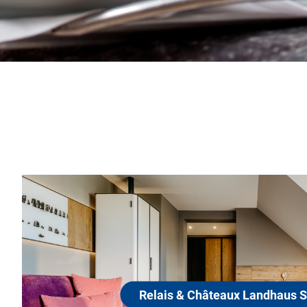
Relais & Châteaux Landha
Stricker
25980 Sylt, OT Tinnum
Das Landhaus Stricker in Tinnum auf Sylt ist jung, frisc
unkompliziert. Attribute, die man nicht unbedingt mit e