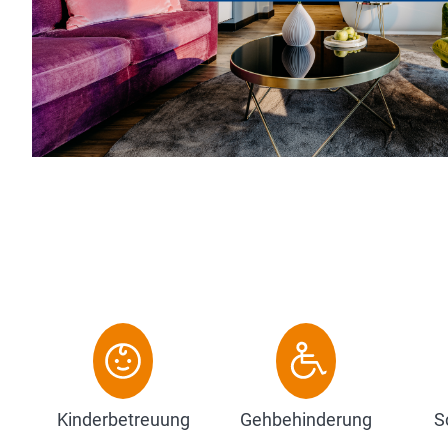
Sterne Superior-Hotel verbindet. Das Landhaus Stricker
besten Adressen der Insel und gleichzeitig zu den 101 
Deutschlands. 2023 wurde es zum Hotel...
Zum Hotel
Kinderbetreuung
Gehbehinderung
S