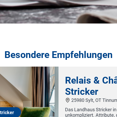
Besondere Empfehlungen
us
h und
inem Fünf-