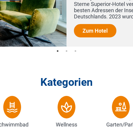
 zählt zu den
besten Hotels
Kategorien
chwimmbad
Wellness
Garten/Par