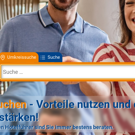
Umkreissuche
Suche
uchen
- Vorteile nutzen und 
stärken!
n Hotelführer sind Sie immer bestens beraten.