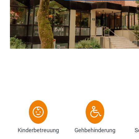
t, verbindet das Hotel modernes
un...
Kinderbetreuung
Gehbehinderung
S