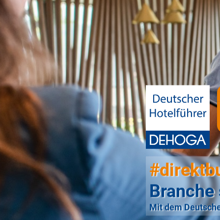
#direktb
Branche 
Mit dem Deutsche