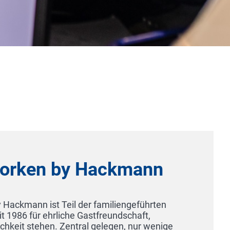
Hotel Fährhaus Sylt
25980 Sylt / Munkmarsch
Willkommen in Ihrem 5-Sterne-Superior-Hotel
Urlaub! Begrüßen Sie den Tag – von unserer
aus bei einem vorzüglichen Frühstück und 