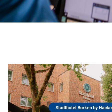
en by Hackmann
ist Teil der familiengeführten
ehrliche Gastfreundschaft,
hen. Zentral gelegen, nur wenige