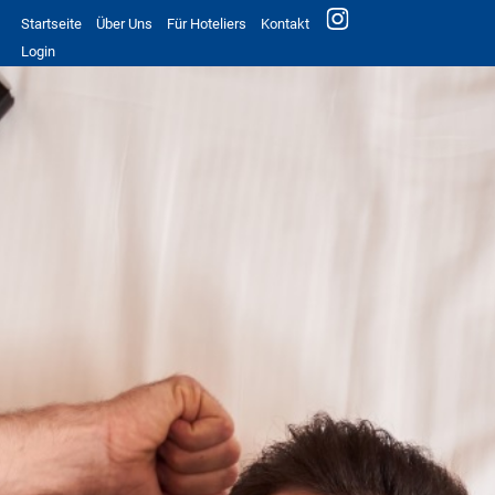
Startseite
Über Uns
Für Hoteliers
Kontakt
Login