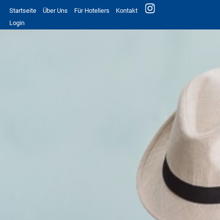
Startseite
Über Uns
Für Hoteliers
Kontakt
Login