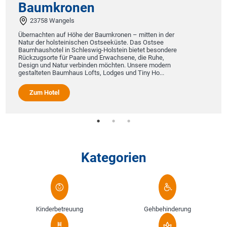
Baumkronen
R
S
23758 Wangels
f
g
Übernachten auf Höhe der Baumkronen – mitten in der
u
Natur der holsteinischen Ostseeküste. Das Ostsee
r
Baumhaushotel in Schleswig-Holstein bietet besondere
Rückzugsorte für Paare und Erwachsene, die Ruhe,
Design und Natur verbinden möchten. Unsere modern
gestalteten Baumhaus Lofts, Lodges und Tiny Ho...
Zum Hotel
Kategorien
Kinderbetreuung
Gehbehinderung