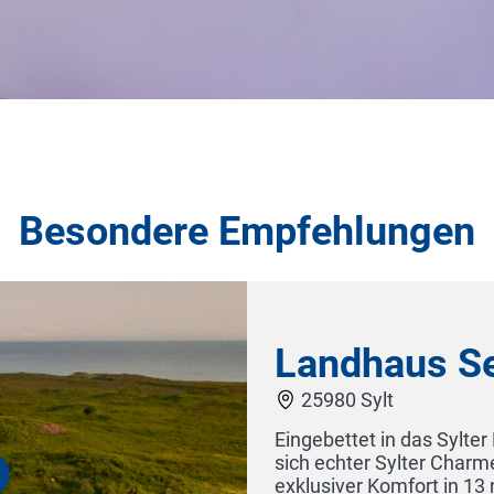
Besondere Empfehlungen
dhaus Severin's
80 Sylt
ettet in das Sylter Naturschutzgebiet „Morsum Kliff“ ver
chter Sylter Charme und friesische Gastlichkeit. Hier erwa
iver Komfort in 13 neu gestalteten Zimmern und ein À-la-