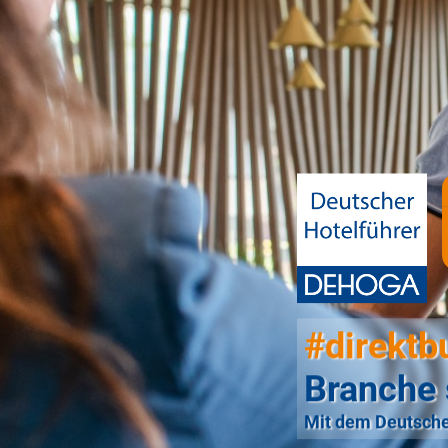
#direktb
Branche 
Mit dem Deutsche