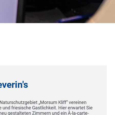
einen
rtet Sie
HOTEL PAR
carte-