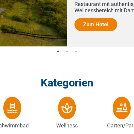
rant mit authentischer Sylter Küche. Der gemütlicher
ssbereich mit Dampfsauna l...
m Hotel
Kategorien
chwimmbad
Wellness
Garten/Par