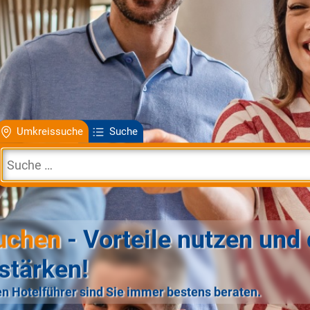
Umkreissuche
Suche
uchen
- Vorteile nutzen und 
stärken!
n Hotelführer sind Sie immer bestens beraten.