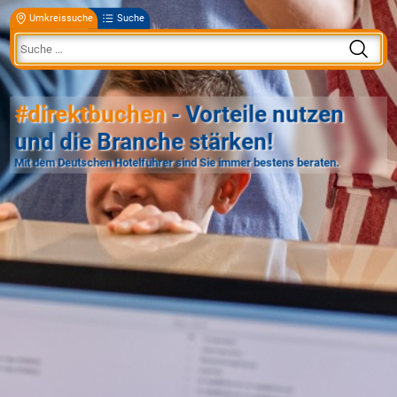
Umkreissuche
Suche
#direktbuchen
- Vorteile nutzen
und die Branche stärken!
Mit dem Deutschen Hotelführer sind Sie immer bestens beraten.