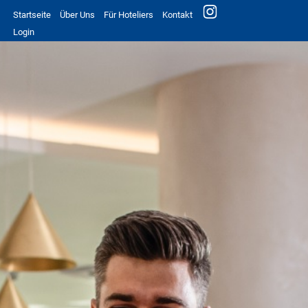
Startseite
Über Uns
Für Hoteliers
Kontakt
Login