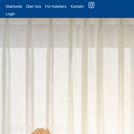
Startseite
Über Uns
Für Hoteliers
Kontakt
Login