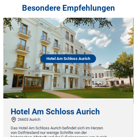
Besondere Empfehlungen
tel Am Schloss Aurich
Hotel & Re
chloss Aurich
Hotel & Res
Hebsack
urich befindet sich im Herzen
nige Schritte von der
73630 Remshalden