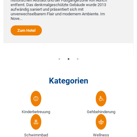
nd der Fußgängerzone von Aurich
geschützte Gebäude wurde 2013
Familiengeführt seit fünf G
räsentiert sich mit
Willkommen! Vor den Toren S
ir und modernem Ambiente. Im
Remstals laden wir Sie zur 
Genießen Sie meisterliche 
Service und gelebte Weinkul
Zimmern bieten wir Ihnen d
Zum Hotel
Kategorien
Kinderbetreuung
Gehbehinderung
Schwimmbad
Wellness