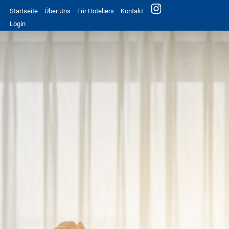
Startseite
Über Uns
Für Hoteliers
Kontakt
Login