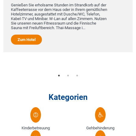
enießen Sie erholsame Stunden im Strandkorb auf der
1
affeeterrasse vor dem Haus oder in Ihrem gemütlichen
otelzimmer, ausgestattet mit Dusche/WC, Telefon,
Die S
abel-TV und Minibar. W-Lan auf allen Zimmern. Nutzen
sich 
ie unseren neuen Fitnessraum und die Finnische
Mit 
auna mit Freiluftbereich. Thai-Massage i...
außer
Villa
und E
Zum Hotel
Z
Kategorien
Kinderbetreuung
Gehbehinderung