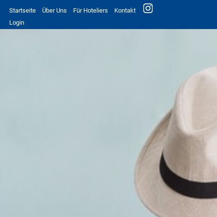
Startseite
Über Uns
Für Hoteliers
Kontakt
Login