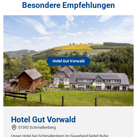
Besondere Empfehlungen
Hotel Gut Vorwald
Hafen
23774 H
Komfort der
Hotel Meere
besten klas
Innenarchit
durchdachte
Zimmer und 
Lifestyle-...
el Gut Vorwald
92 Schmallenberg
Zum Hot
otel bei Schmallenberg im Sauerland bietet Ruhe