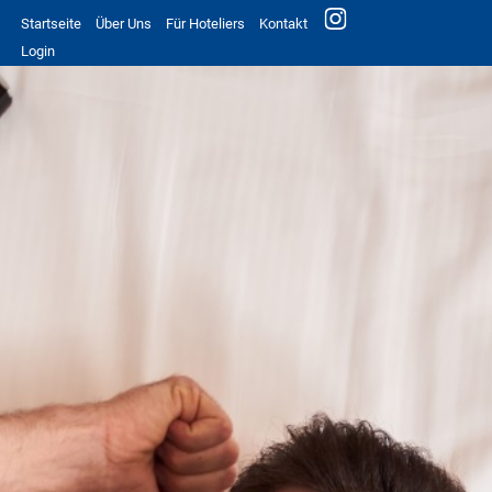
Startseite
Über Uns
Für Hoteliers
Kontakt
Login