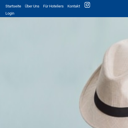
Startseite
Über Uns
Für Hoteliers
Kontakt
Login