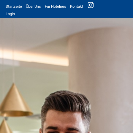
Startseite
Über Uns
Für Hoteliers
Kontakt
Login