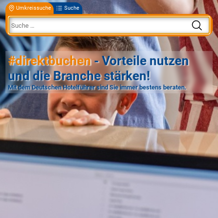
Umkreissuche
Suche
#direktbuchen
- Vorteile nutzen
und die Branche stärken!
Mit dem Deutschen Hotelführer sind Sie immer bestens beraten.