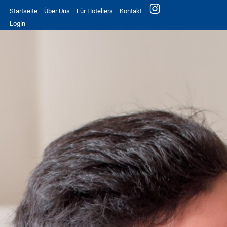
Startseite
Über Uns
Für Hoteliers
Kontakt
Login