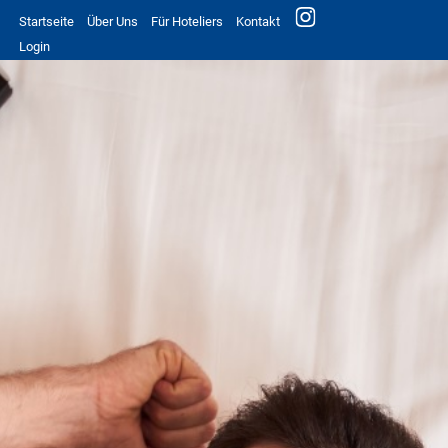
Startseite
Über Uns
Für Hoteliers
Kontakt
Login