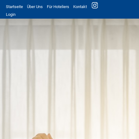
Startseite
Über Uns
Für Hoteliers
Kontakt
Login