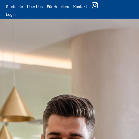
Startseite
Über Uns
Für Hoteliers
Kontakt
Login