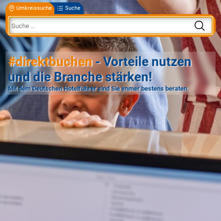
Umkreissuche
Suche
#direktbuchen
- Vorteile nutzen
und die Branche stärken!
Mit dem Deutschen Hotelführer sind Sie immer bestens beraten.