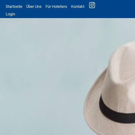
Startseite
Über Uns
Für Hoteliers
Kontakt
Login