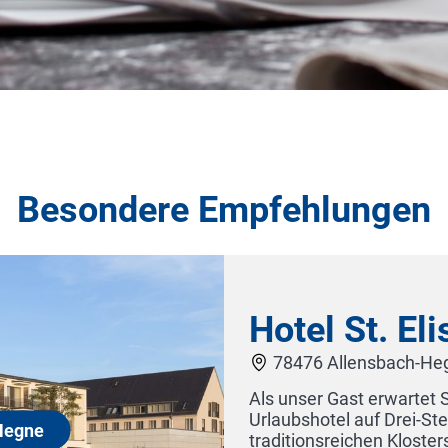
Besondere Empfehlungen
l St. Elisabeth - Kloster He
 Allensbach-Hegne
r Gast erwartet Sie ein zeitgemäßes Tagungs- und
otel auf Drei-Sterne-Niveau. Genießen Sie den Geist eine
nsreichen Klosters, verbunden mit dem zeitgemäßen Servi