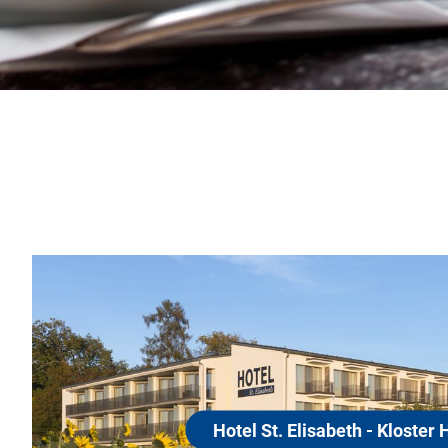
Hote
78476
Als unse
Urlaubsh
sabeth - Kloster Hegne
traditio