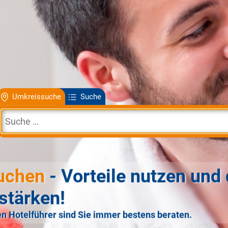
Umkreissuche
Suche
uchen
- Vorteile nutzen und 
stärken!
n Hotelführer sind Sie immer bestens beraten.