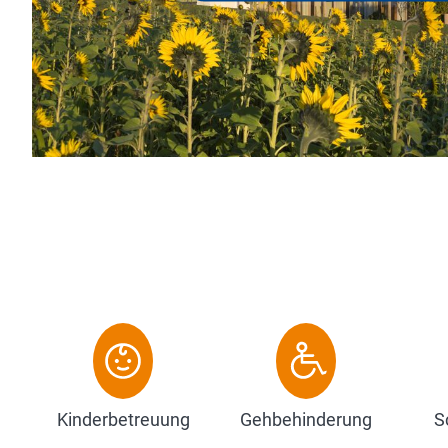
dem Komf
die Vorzü
Zum 
Kinderbetreuung
Gehbehinderung
S