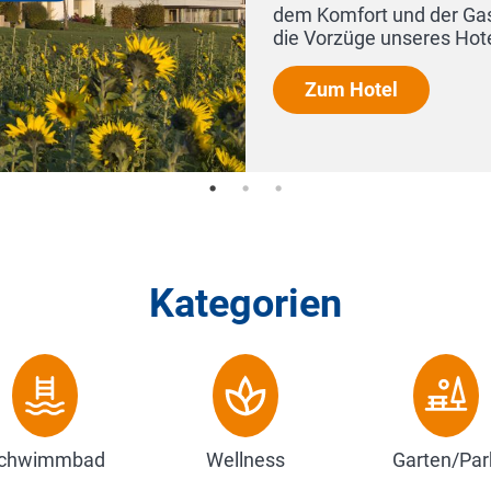
ort und der Gastlichkeit eines Wohlfühl-Domizils. Erlebe
ge unseres Hotels mit klosterei...
Hotel
Kategorien
chwimmbad
Wellness
Garten/Par