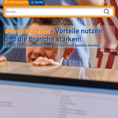
Umkreissuche
Suche
#direktbuchen
- Vorteile nutzen
und die Branche stärken!
Mit dem Deutschen Hotelführer sind Sie immer bestens beraten.