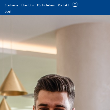
Startseite
Über Uns
Für Hoteliers
Kontakt
Login