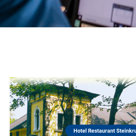
Hotel Restaurant Steinkrug
30974 Wennigsen (Deister)
n landschaftlich reizvoller Umgebung und nur 20 km süd-
annover, am Deister, liegt die über 300 Jahre alte Postst
Steinkrug". In dem historischen Gebäude, das umfassend