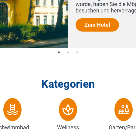
staurant zu
Kategorien
chwimmbad
Wellness
Garten/Par