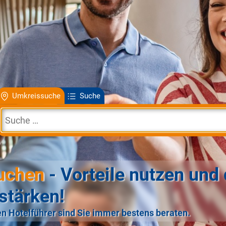
Umkreissuche
Suche
uchen
- Vorteile nutzen und 
stärken!
n Hotelführer sind Sie immer bestens beraten.