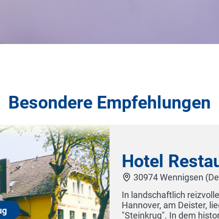
Besondere Empfehlungen
westlich von
ation
Hote
 renoviert