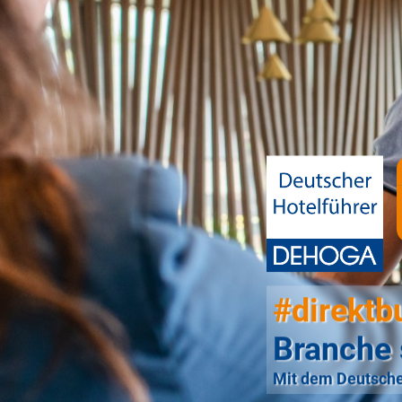
#direktb
Branche 
Mit dem Deutsche