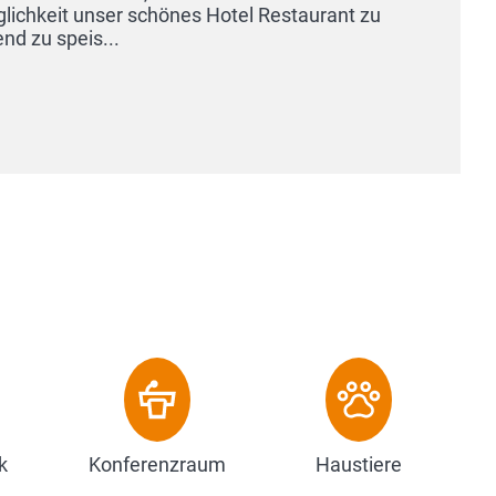
unseren s
Farbfernse
Zum 
k
Konferenzraum
Haustiere