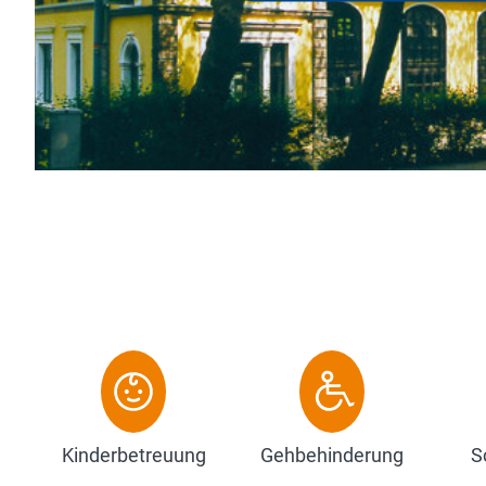
urde, haben Sie die Möglichkeit unser schönes Hotel Re
esuchen und hervorragend zu speis...
Zum Hotel
Kinderbetreuung
Gehbehinderung
S