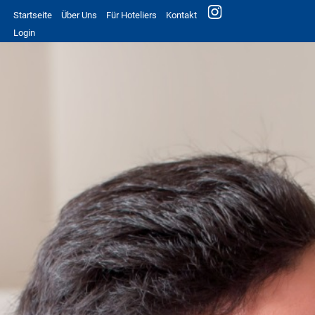
Startseite
Über Uns
Für Hoteliers
Kontakt
Login