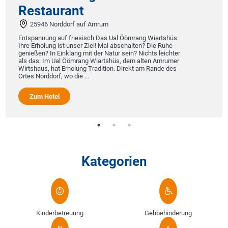
Un
Restaurant
ei
si
25946 Norddorf auf Amrum
vo
de
Entspannung auf friesisch Das Ual Öömrang Wiartshüs:
li
Ihre Erholung ist unser Ziel! Mal abschalten? Die Ruhe
genießen? In Einklang mit der Natur sein? Nichts leichter
als das: Im Ual Öömrang Wiartshüs, dem alten Amrumer
Wirtshaus, hat Erholung Tradition. Direkt am Rande des
Ortes Norddorf, wo die ...
Zum Hotel
Kategorien
Kinderbetreuung
Gehbehinderung