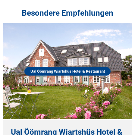
Besondere Empfehlungen
Ual Öömrang Wiartshüs Hotel & Restaurant
B
Ual Öömrang Wiartshüs Hotel &