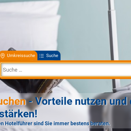
Umkreissuche
Suche
uchen
- Vorteile nutzen und 
stärken!
n Hotelführer sind Sie immer bestens beraten.