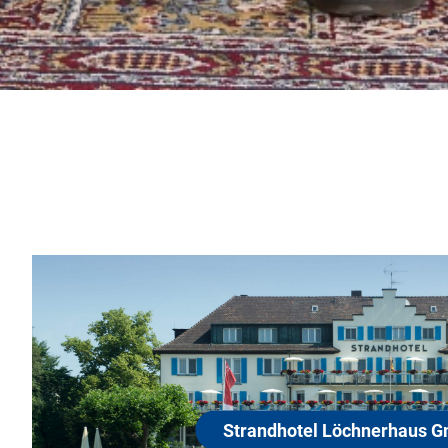
S
7
Gut 
mal
hotel Löchnerhaus GmbH
Stra