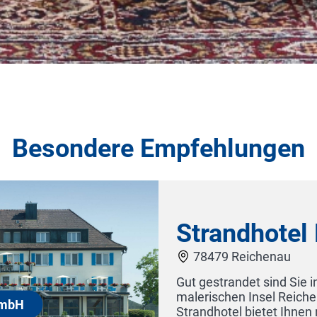
Besondere Empfehlungen
trandhotel Löchnerhaus Gm
8479 Reichenau
gestrandet sind Sie in unserem gastlichen Haus auf der
erischen Insel Reichenau im wunderschönen Bodensee.
ndhotel bietet Ihnen nicht nur eine persönliche Atmosph