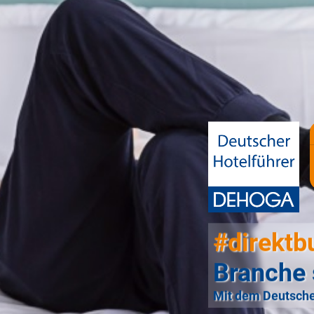
#direktb
Branche 
Mit dem Deutsche