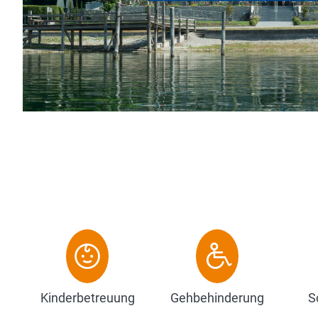
son
Sees
Kinderbetreuung
Gehbehinderung
S