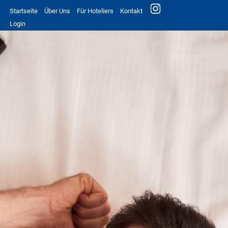
Startseite
Über Uns
Für Hoteliers
Kontakt
Login