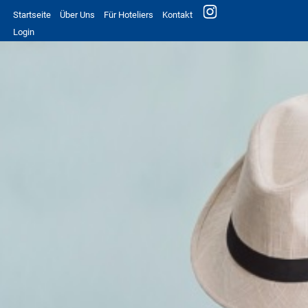
Startseite
Über Uns
Für Hoteliers
Kontakt
Login