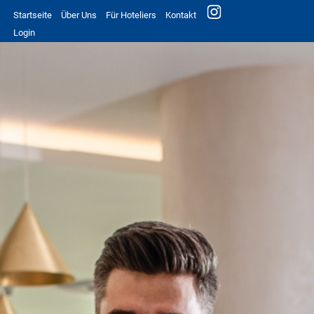
Startseite
Über Uns
Für Hoteliers
Kontakt
Login