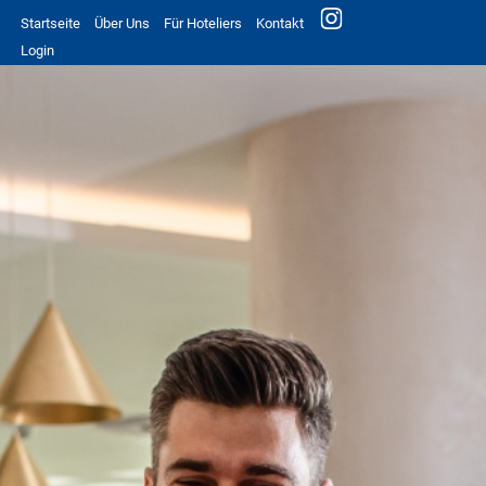
Startseite
Über Uns
Für Hoteliers
Kontakt
Login